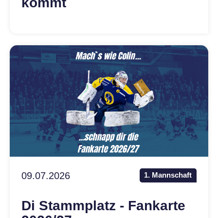
kommt
LEGENDEN
PRIVATE CLUB
Kontakt
Mitglieder
Anlässe
09.07.2026
1. Mannschaft
Di Stammplatz - Fankarte