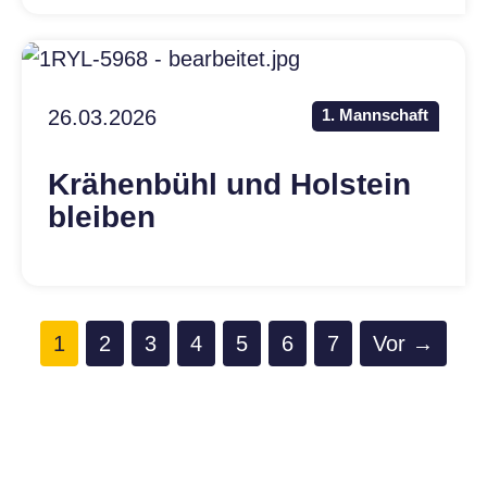
26.03.2026
1. Mannschaft
Krähenbühl und Holstein
bleiben
(aktuell)
1
2
3
4
5
6
7
Vor →