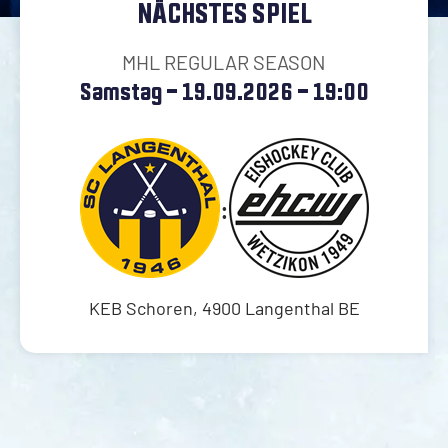
NÄCHSTES SPIEL
Gastronomie
Fans
Restaurant Time Out
Fanclubs
MHL REGULAR SEASON
Backstage Event
Fandelegierte
Samstag - 19.09.2026 - 19:00
Verfügbarkeit
Merchandising
Auswärtsfahrten
Schloss Hoger
:
Verfügbarkeit
Verlingue Fanbar
Verfügbarkeit
KEB Schoren, 4900 Langenthal BE
Club
News
Organisation
Geschäftsstelle