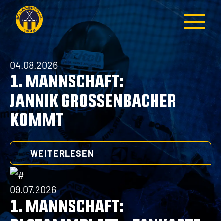
04.08.2026
Teams
Business
1. MANNSCHAFT:
1. Mannschaft
Partner
JANNIK GROSSENBACHER
Team
Hauptsponsoren
KOMMT
Tickets
Platinpartner
Spiele
Goldpartner
Tabelle
Silberpartner
WEITERLESEN
Statistik
Partner
Medical Report
Medienpartner
09.07.2026
Medicalpartner
1. MANNSCHAFT:
Nachwuchs