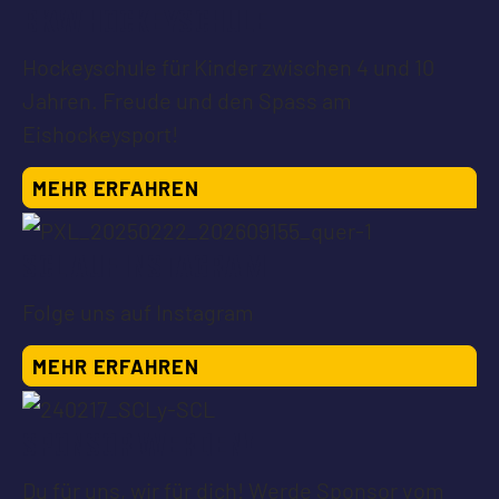
BKW HOCKEYSCHULE
Hockeyschule für Kinder zwischen 4 und 10
Jahren. Freude und den Spass am
Eishockeysport!
MEHR ERFAHREN
SCL AUF INSTAGRAM
Folge uns auf Instagram
MEHR ERFAHREN
SPONSOR WERDEN!
Du für uns, wir für dich! Werde Sponsor vom