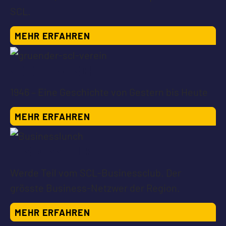
SCL.
MEHR ERFAHREN
SCL CLUBGESCHICHTE
1946 – Eine Geschichte von Gestern bis Heute
MEHR ERFAHREN
BUSINESSCLUB
Werde Teil vom SCL-Businessclub. Der
grösste Business-Netzwer der Region.
MEHR ERFAHREN