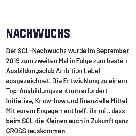
Schulter rechts Trikot - verkauft
SCL-Seite Anzeiger - verkauft
Unterarm beidseitig Trikot - verkauft
Brust links Trikot - verkauft
Brust rechts Trikot - verkauft
NACHWUCHS
Bauch unten Trikot - verkauft
Rücken unten Trikot - verkauft
Der SCL-Nachwuchs wurde im September
Stulpen Knie - verkauft
2019 zum zweiten Mal in Folge zum besten
Stulpen unten - verkauft
Ausbildungsclub Ambition Label
Helm komplett - verkauft
ausgezeichnet. Die Entwicklung zu einem
Helm seitlich - verkauft
Top-Ausbildungszentrum erfordert
Helm vorne - verkauft
Initiative, Know-how und finanzielle Mittel.
Helm hinten - verkauft
Mit eurem Engagement helft ihr mit, dass
beim SCL die Kleinen auch in Zukunft ganz
GROSS rauskommen.