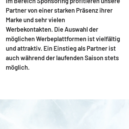
Im Bereich Sponsoring profitieren unsere
BACKSTAGE EVENT
Medical Report
FANCLUBS
Silberpartner
Partner von einer starken Präsenz ihrer
CLUB
Partner
NACHWUCHS
Verfügbarkeit
Marke und sehr vielen
FANDELEGIERTE
Medienpartner
ORGANISATION
Werbekontakten. Die Auswahl der
SCHLOSS HOGER
Teams
NEWS
Medicalpartner
möglichen Werbeplattformen ist vielfältig
BKW-Hockeyschule
MERCHANDISING
GESCHÄFTSSTELLE
Verfügbarkeit
und attraktiv. Ein Einstieg als Partner ist
SPONSORING
Galerie
auch während der laufenden Saison stets
VERLINGUE FANBAR
Dokumente
AUSWÄRTSFAHRTEN
1. Mannschaft
STADION SCHOREN
möglich.
Gautschi Cup
Nachwuchs
Verfügbarkeit
Mittags-Grind
Werbung im Stadion
SPIELORGANISATION/MEDIEN
BUSINESSCLUB
GESCHICHTE
Kontakt
Mitglieder
BUSVERMIETUNG
Anmeldung