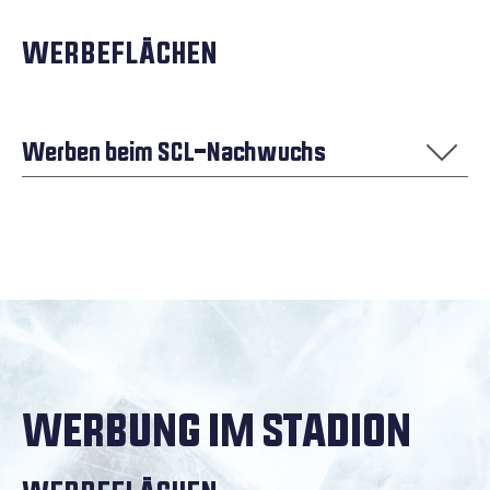
WERBEFLÄCHEN
Werben beim SCL-Nachwuchs
ABC-Gönner
Blueliner
Teamsponsoring
Buswerbung 9er - verkauft
Buswerbung 14er
WERBUNG IM STADION