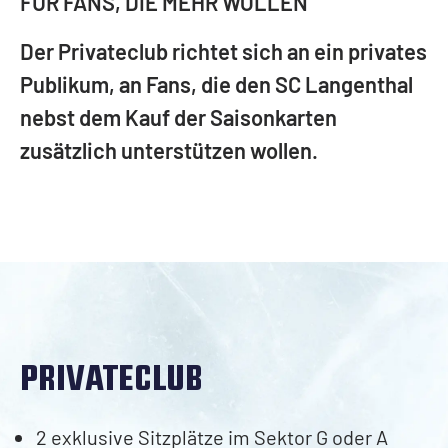
FÜR FANS, DIE MEHR WOLLEN
Teams
Sponsoring
BKW-Hockeyschule
1. Mannschaft
Der Privateclub richtet sich an ein privates
Galerie
Nachwuchs
Publikum, an Fans, die den SC Langenthal
Dokumente
Werbung im Stadion
nebst dem Kauf der Saisonkarten
Gautschi Cup
zusätzlich unterstützen wollen.
Mittags-Grind
Businessclub
Kontakt
Mitglieder
Anmeldung
Private Club
Kontakt
Mitglieder
PRIVATECLUB
Anlässe
2 exklusive Sitzplätze im Sektor G oder A