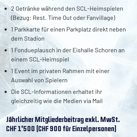
2 Getränke während den SCL-Heimspielen
Gastronomie
Fans
(Bezug: Rest. Time Out oder Fanvillage)
Restaurant Time Out
Fanclubs
Backstage Event
Fandelegierte
1 Parkkarte für einen Parkplatz direkt neben
Verfügbarkeit
Merchandising
dem Stadion
Auswärtsfahrten
1 Fondueplausch in der Eishalle Schoren an
Schloss Hoger
einem SCL-Heimspiel
Verfügbarkeit
1 Event im privaten Rahmen mit einer
Auswahl von Spielern
Verlingue Fanbar
Die SCL-Informationen erhaltet ihr
Verfügbarkeit
gleichzeitig wie die Medien via Mail
Club
News
Jährlicher Mitgliederbeitrag exkl. MwSt.
Organisation
CHF 1'500 (CHF 900 für Einzelpersonen)
Geschäftsstelle