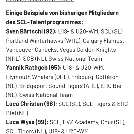
Einige Beispiele von bisherigen Mitgliedern
des SCL-Talentprogrammes:
Sven Bärtschi (92):
U18- & U20-WM, SCL (SL),
Portland Winterhawks (WHL), Calgary Flames,
Vancouver Canucks, Vegas Golden Knights
(NHL), SCB (NL), Swiss National Team
Yannik Rathgeb (95):
U18- & U20-WM,
Plymouth Whalers (OHL), Fribourg-Gottéron
(NL), Bridgeport Sound Tigers (AHL), EHC Biel
(NL), Swiss National Team
Luca Christen (98):
SCL (SL), SCL Tigers & EHC
Biel (NL)
Luca Wyss (99):
SCL, EVZ Academy, Chur (SL),
SCL Tigers (NL), U18- & U20-WM