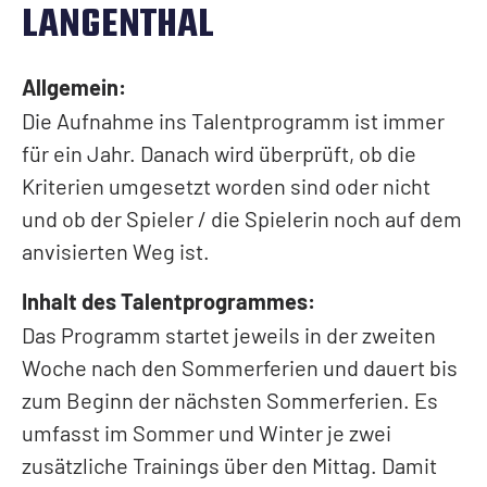
LANGENTHAL
BACKSTAGE EVENT
Medical Report
FANCLUBS
Silberpartner
CLUB
Partner
NACHWUCHS
Verfügbarkeit
Allgemein:
FANDELEGIERTE
Medienpartner
ORGANISATION
Die Aufnahme ins Talentprogramm ist immer
SCHLOSS HOGER
Teams
NEWS
Medicalpartner
für ein Jahr. Danach wird überprüft, ob die
BKW-Hockeyschule
MERCHANDISING
GESCHÄFTSSTELLE
Verfügbarkeit
SPONSORING
Kriterien umgesetzt worden sind oder nicht
Galerie
und ob der Spieler / die Spielerin noch auf dem
VERLINGUE FANBAR
Dokumente
AUSWÄRTSFAHRTEN
1. Mannschaft
STADION SCHOREN
anvisierten Weg ist.
Gautschi Cup
Nachwuchs
Verfügbarkeit
Mittags-Grind
Inhalt des Talentprogrammes:
Werbung im Stadion
SPIELORGANISATION/MEDIEN
Das Programm startet jeweils in der zweiten
BUSINESSCLUB
Woche nach den Sommerferien und dauert bis
GESCHICHTE
zum Beginn der nächsten Sommerferien. Es
Kontakt
umfasst im Sommer und Winter je zwei
Mitglieder
BUSVERMIETUNG
zusätzliche Trainings über den Mittag. Damit
Anmeldung