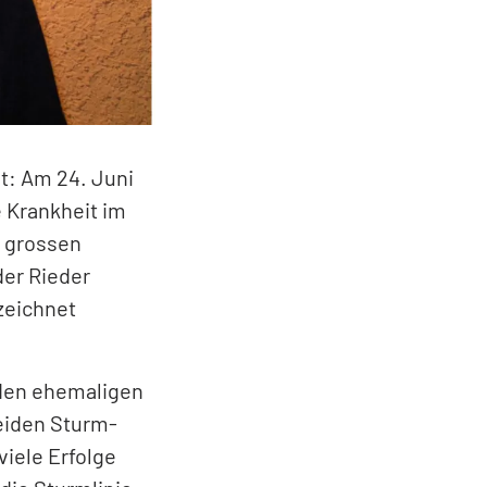
t: Am 24. Juni
 Krankheit im
z grossen
der Rieder
zeichnet
 den ehemaligen
beiden Sturm-
viele Erfolge