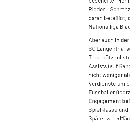
bescherte. Mehr
Rieder – Schran
daran beteiligt,
Nationalliga B a
Aber auch in de
SC Langenthal se
Torschützenlist
Assists) auf Ran
nicht weniger a
Verdienste um d
Fussballer überz
Engagement beim
Spielklasse und
Später war «Mäni