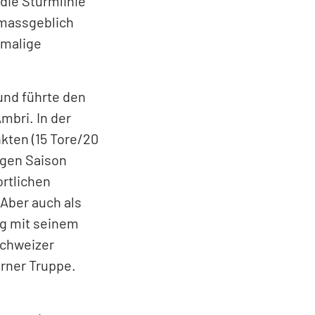
die Sturmlinie
 massgeblich
amalige
und führte den
mbri. In der
kten (15 Tore/20
igen Saison
ortlichen
Aber auch als
ig mit seinem
Schweizer
erner Truppe.