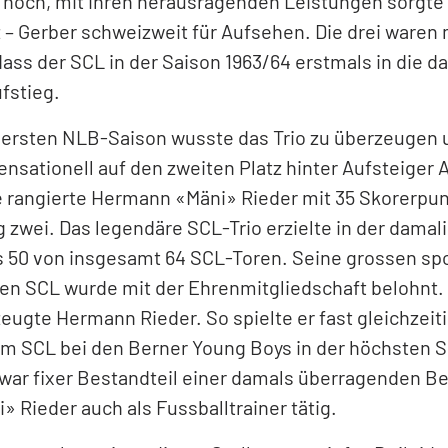
 noch, mit ihren herausragenden Leistungen sorgte 
z – Gerber schweizweit für Aufsehen. Die drei waren
 dass der SCL in der Saison 1963/64 erstmals in die d
ufstieg.
r ersten NLB-Saison wusste das Trio zu überzeugen 
nsationell auf den zweiten Platz hinter Aufsteiger A
e rangierte Hermann «Mäni» Rieder mit 35 Skorerpun
g zwei. Das legendäre SCL-Trio erzielte in der damal
ls 50 von insgesamt 64 SCL-Toren. Seine grossen sp
en SCL wurde mit der Ehrenmitgliedschaft belohnt. 
eugte Hermann Rieder. So spielte er fast gleichzeit
 SCL bei den Berner Young Boys in der höchsten 
 war fixer Bestandteil einer damals überragenden B
» Rieder auch als Fussballtrainer tätig.