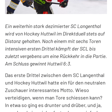
LEGENDEN
PRIVATE CLUB
Kontakt
Ein weiterhin stark dezimierter SC Langenthal
Mitglieder
wird von Hockey Huttwil im Direktduell stets auf
Anlässe
Distanz gehalten. Nach einem mit sechs Toren
intensiven ersten Drittel kämpft der SCL bis
zuletzt vergebens um eine Rückkehr in die Partie.
Am Schluss gewinnt Huttwil 6:3.
Das erste Drittel zwischen dem SC Langenthal
und Hockey Huttwil hatte ein für den neutralen
Zuschauer interessantes Motto. Wieso
verteidigen, wenn man Tore schiessen kann?
In etwa so ging es drunter und drüber, und ja,