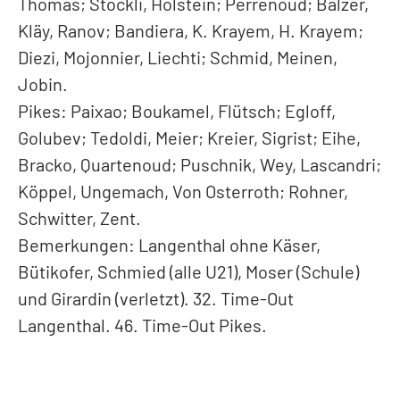
Thomas; Stöckli, Holstein; Perrenoud; Balzer,
Kläy, Ranov; Bandiera, K. Krayem, H. Krayem;
Diezi, Mojonnier, Liechti; Schmid, Meinen,
Jobin.
Pikes: Paixao; Boukamel, Flütsch; Egloff,
Golubev; Tedoldi, Meier; Kreier, Sigrist; Eihe,
Bracko, Quartenoud; Puschnik, Wey, Lascandri;
Köppel, Ungemach, Von Osterroth; Rohner,
Schwitter, Zent.
Bemerkungen: Langenthal ohne Käser,
Bütikofer, Schmied (alle U21), Moser (Schule)
und Girardin (verletzt). 32. Time-Out
Langenthal. 46. Time-Out Pikes.