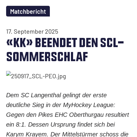
BACKSTAGE EVENT
Medical Report
FANCLUBS
Silberpartner
Matchbericht
CLUB
Partner
NACHWUCHS
Verfügbarkeit
FANDELEGIERTE
Medienpartner
ORGANISATION
17. September 2025
SCHLOSS HOGER
Teams
NEWS
Medicalpartner
«KK» BEENDET DEN SCL-
BKW-Hockeyschule
MERCHANDISING
GESCHÄFTSSTELLE
Verfügbarkeit
SPONSORING
SOMMERSCHLAF
Galerie
VERLINGUE FANBAR
Dokumente
AUSWÄRTSFAHRTEN
1. Mannschaft
STADION SCHOREN
Gautschi Cup
Nachwuchs
Verfügbarkeit
Mittags-Grind
Werbung im Stadion
SPIELORGANISATION/MEDIEN
Dem SC Langenthal gelingt der erste
BUSINESSCLUB
deutliche Sieg in der MyHockey League:
GESCHICHTE
Kontakt
Gegen den Pikes EHC Oberthurgau resultiert
Mitglieder
ein 8:1. Dessen Ursprung findet sich bei
BUSVERMIETUNG
Anmeldung
Karym Krayem. Der Mittelstürmer schoss die