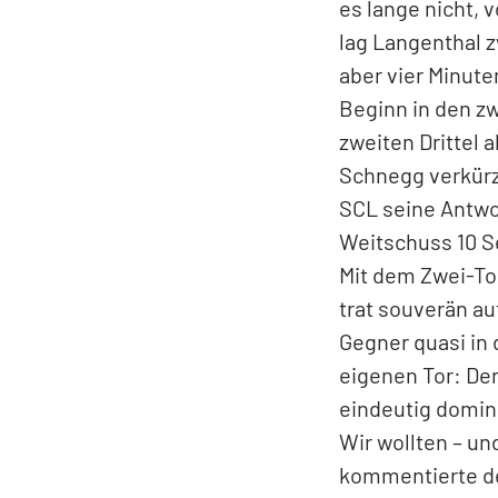
dem jurassischen
Puck, welchen er
in diesem Momen
Burri-Weitschus
Das Duell war z
es lange nicht, v
lag Langenthal z
aber vier Minut
Beginn in den z
zweiten Drittel 
Schnegg verkürzt
SCL seine Antwor
Weitschuss 10 S
Mit dem Zwei-To