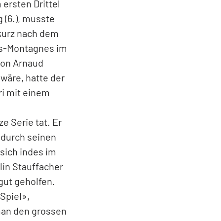
zlich an den
e. Gespielt waren
halb wagte man
 ersten Drittel
 (6.), musste
 kurz nach dem
hes-Montagnes im
 von Arnaud
 wäre, hatte der
ri mit einem
e Serie tat. Er