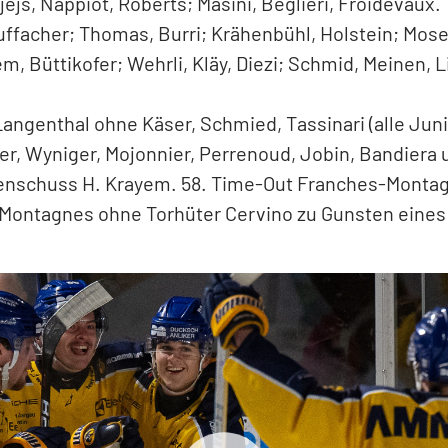
:1. 25. H. Krayem 2:2. 26. Meinen (Burri, Thomas) 2:3.
 37. Schnegg (T. Girardin) 3:4. 40. (39:50) Burri (H. Kra
 Minuten gegen Franches-Montagnes. 4mal 2 Minute
es: Paixao (ab 32. Cervino); Devesevre, Helfer; Tail
ardin; M. Wälti, Beuret; T. Girardin, Schnegg, Boucha
jejs, Nappiot, Roberts; Masini, Beglieri, Froidevaux.
ffacher; Thomas, Burri; Krähenbühl, Holstein; Moser
m, Büttikofer; Wehrli, Kläy, Diezi; Schmid, Meinen, L
ngenthal ohne Käser, Schmied, Tassinari (alle Jun
zer, Wyniger, Mojonnier, Perrenoud, Jobin, Bandiera u
attenschuss H. Krayem. 58. Time-Out Franches-Monta
Montagnes ohne Torhüter Cervino zu Gunsten eines