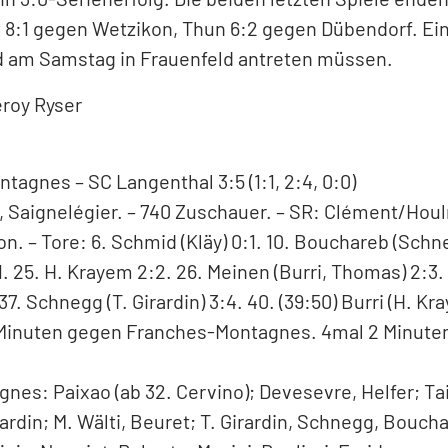
aber zurecht auch ein bisschen feiern. Wer nämlich 
 den Zweitplatzierten ohne Niederlage aus den Playof
erdient.
eewen und Thun weiter
ngenthal gelingt auch dem Qualifikationssieger 
 3:0-Serienerfolg. Die beiden letzten Spiele enden
8:1 gegen Wetzikon, Thun 6:2 gegen Dübendorf. Einz
rd am Samstag in Frauenfeld antreten müssen.
eroy Ryser
agnes – SC Langenthal 3:5 (1:1, 2:4, 0:0)
s, Saignelégier. – 740 Zuschauer. – SR: Clément/Hou
. – Tore: 6. Schmid (Kläy) 0:1. 10. Bouchareb (Schne