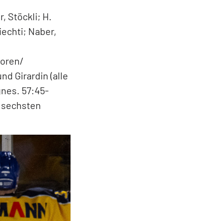
 32. Liechti
yem, Diezi) 3:5. –
n gegen
lard, Voirol;
reb; Brahier,
, Stöckli; H.
iechti; Naber,
ioren/
nd Girardin (alle
gnes. 57:45-
 sechsten