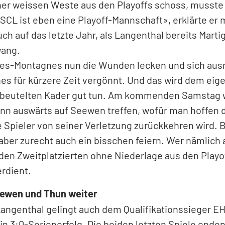
f, liess nur wenig Möglichkeiten zu und begleitete 
die Ferien. Einmal mehr einer der Hauptgründe fand 
 Vergleich mit den gegnerischen Torhütern hatte Co
ert. «Ich denke die Mannschaft hat mir unglaublich 
d haben alles reingeworfen, das wir hatten. In jedem
r SCL-Keeper selbst. Darauf angesprochen, dass 
iner weissen Weste aus den Playoffs schoss, musste
 SCL ist eben eine Playoff-Mannschaft», erklärte er
ch auf das letzte Jahr, als Langenthal bereits Marti
wang.
s-Montagnes nun die Wunden lecken und sich ausru
s für kürzere Zeit vergönnt. Und das wird dem eige
ebeutelten Kader gut tun. Am kommenden Samstag 
nn auswärts auf Seewen treffen, wofür man hoffen d
 Spieler von seiner Verletzung zurückkehren wird. B