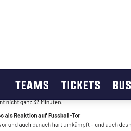
 glauben, wenn man nicht selbst dabei war, aber: de
riten im Viertelfinal mit 3:0-Siegen. Das letzte Spiel 
t umkämpft, im letzten und entscheidenden Abschnitt h
 Gegner höchst souverän in die Ferien begleitet.
 es Langenthals Hassan Krayem, der dem SC Lange
nuten schien es, als käme der SC Langenthal gerade 
wie fand die Mannschaft den Tritt nicht. Langenthals
 linke Seite marschierte er mit einem unwiderstehl
 die Abwehr von Franches-Montagnes und umspielt
aixao. Der Flügelstürmer erzielte in diesem Moment
so die Wende ein. Keine anderthalb Minuten später d
ch. Nachdem Janis Schmid ein Schuss misslang, sp
de auf der anderen Seite dem SCL-Eigengewächs vor
eln konnte. Und damit nicht genug: Nachdem eine 