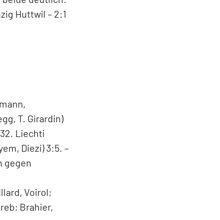
als
fs wirft, der hat
EHC Seewen und
 beide deutlich:
ig Huttwil – 2:1
lmann,
gg, T. Girardin)