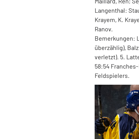
1:1. 22. Sejejs 2
(Burri, Kläy) 2:4.
Strafen: 5mal 2
Langenthal.
Franches-Montagn
Boukamel, L. Gir
Maillard, Ren; Se
Langenthal: Stau
Krayem, K. Kraye
Ranov.
Bemerkungen: La
überzählig), Bal
verletzt). 5. L
58:54 Franches-
Feldspielers.