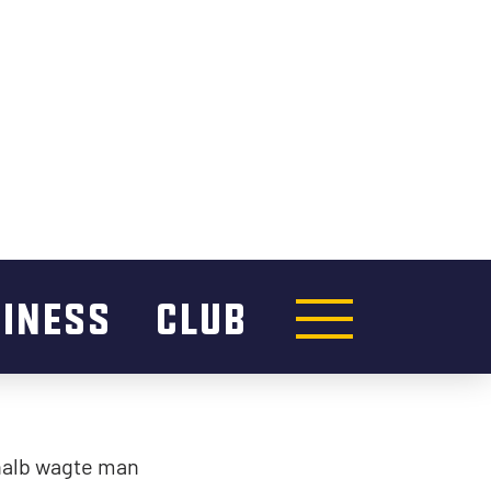
r SC Langenthal
(5:3) war zwei
atte der SC
nthal den Weg
nicht so richtig
 Topscorer aber
ichen Tempo
e auch noch
 das wichtige
oppelte Florin
rang die
 die Füsse, das
Situation vor