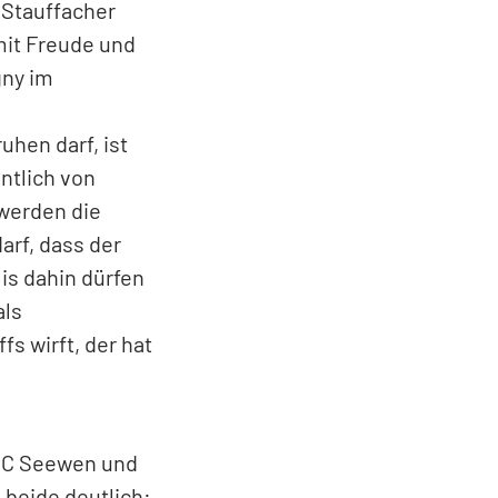
dadurch seinen
sich indes im
lin Stauffacher
gut geholfen.
 Spiel»,
man den grossen
 Stauffacher
 mit Freude und
gny im
hen darf, ist
ntlich von
werden die
arf, dass der
is dahin dürfen