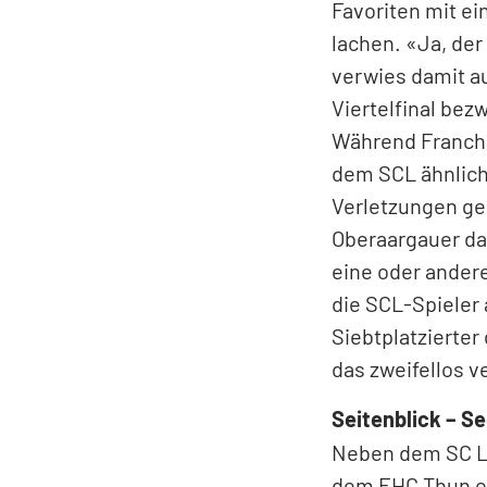
trat souverän au
Gegner quasi in 
eigenen Tor: Der
eindeutig domini
Wir wollten – un
kommentierte de
Favoriten mit e
lachen. «Ja, der
verwies damit au
Viertelfinal bez
Während Franche
dem SCL ähnliche
Verletzungen g
Oberaargauer da
eine oder andere