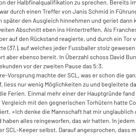
 Tor für Verwirrung sorgte, kam Janick Liechti plöt
 schnörkellos ins Netz drosch und das 4:2 bejubelt
t nicht ganz 32 Minuten.
s als Reaktion auf Fussball-Tor
uvor und auch danach hart umkämpft – und auch des
on der Halbfinalqualifikation zu sprechen. Bereits im
war durch einen Treffer von Janis Schmid in Führung
en später den Ausgleich hinnehmen und geriet dann
weiten Abschnitt eben ins Hintertreffen. Als Franc
aber auf den Rückstand reagierte, und durch ein Tor
e (37.), auf welches jeder Fussballer stolz gewesen
t aber ebenso bereit. In Überzahl schoss David Bur
ekunden vor der zweiten Pause das 5:3.
re-Vorsprung machte der SCL, was er schon die ganz