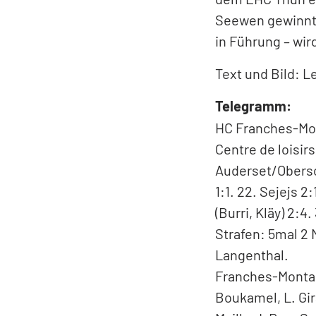
die SCL-Spieler 
Siebtplatzierter
das zweifellos v
Seitenblick – S
Neben dem SC La
dem EHC Thun ein
Seewen gewinnt 
in Führung – wi
Text und Bild: L
Telegramm:
HC Franches-Mont
Centre de loisir
Auderset/Oberson