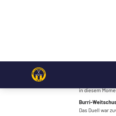
Man kann es kaum
bezwingt den Favo
Drittel lang har
Langenthal seinen
Einmal mehr war
wies. Nach 25 Mi
in Fahrt, irgend
schon. Über die
durch, umkurvte
Torhüter Noah P
2:2 und leitete 
Meinen schon na
Scheibe via Ban
mühelos verwand