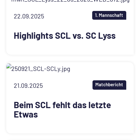
LEGENDEN
PRIVATE CLUB
22.09.2025
1. Mannschaft
Kontakt
Highlights SCL vs. SC Lyss
Mitglieder
Anlässe
21.09.2025
Matchbericht
Beim SCL fehlt das letzte
Etwas