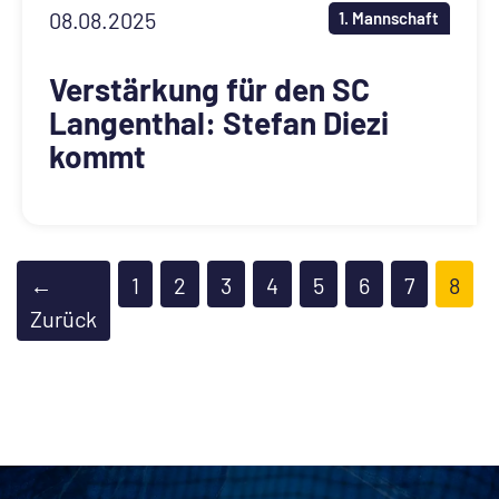
08.08.2025
1. Mannschaft
Verstärkung für den SC
Langenthal: Stefan Diezi
kommt
(akt
←
1
2
3
4
5
6
7
8
Zurück