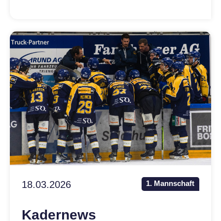
LEGENDEN
PRIVATE CLUB
Kontakt
Mitglieder
Anlässe
18.03.2026
1. Mannschaft
Kadernews