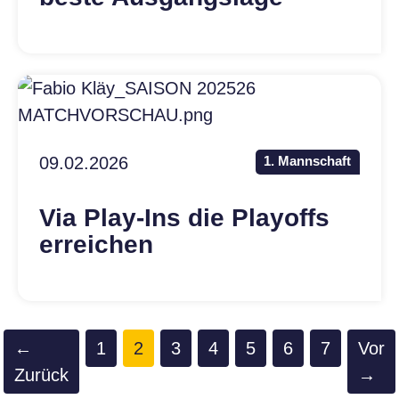
09.02.2026
1. Mannschaft
Via Play-Ins die Playoffs
erreichen
(aktuell)
←
1
2
3
4
5
6
7
Vor
Zurück
→